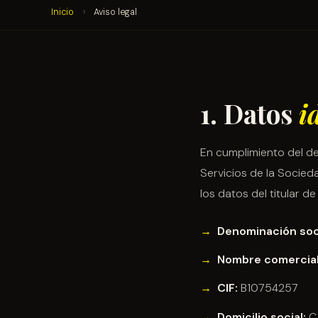
Inicio
›
Aviso legal
1. Datos
i
En cumplimiento del deb
Servicios de la Socied
los datos del titular de
Denominación soci
Nombre comercial
CIF:
B10754257
Domicilio social:
C/