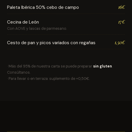
16€
Paleta Ibérica 50% cebo de campo
17€
Cecina de León
Con AOVE y lascas de parmesano.
1,50€
Cesto de pan y picos variados con regañas
· Más del 95% de nuestra carta se puede preparar
sin gluten
.
Consúltanos.
· Para llevar o en terraza: suplemento de +0,50€.