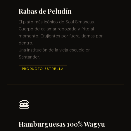
Rabas de Peludín
El plato más icónico de Soul Simancas.
Cuerpo de calamar rebozado y frito al
momento. Crujientes por fuera, tiernas por
dentro.
Una institución de la vieja escuela en
Santander.
PRODUCTO ESTRELLA
🍔
Hamburguesas 100% Wagyu