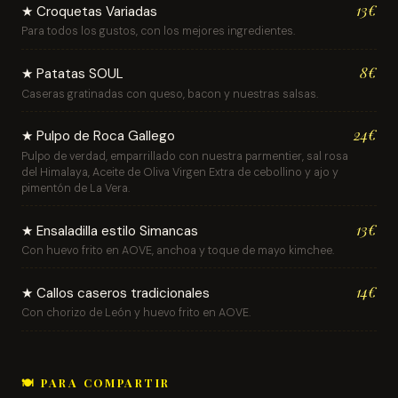
13€
★ Croquetas Variadas
Para todos los gustos, con los mejores ingredientes.
8€
★ Patatas SOUL
Caseras gratinadas con queso, bacon y nuestras salsas.
24€
★ Pulpo de Roca Gallego
Pulpo de verdad, emparrillado con nuestra parmentier, sal rosa
del Himalaya, Aceite de Oliva Virgen Extra de cebollino y ajo y
pimentón de La Vera.
13€
★ Ensaladilla estilo Simancas
Con huevo frito en AOVE, anchoa y toque de mayo kimchee.
14€
★ Callos caseros tradicionales
Con chorizo de León y huevo frito en AOVE.
🍽️ PARA COMPARTIR