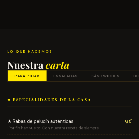
LO QUE HACEMOS
Nuestra
carta
PARA PICAR
ENSALADAS
SÁNDWICHES
BU
⭐ ESPECIALIDADES DE LA CASA
14€
★ Rabas de peludín auténticas
¡Por fin han vuelto! Con nuestra receta de siempre.