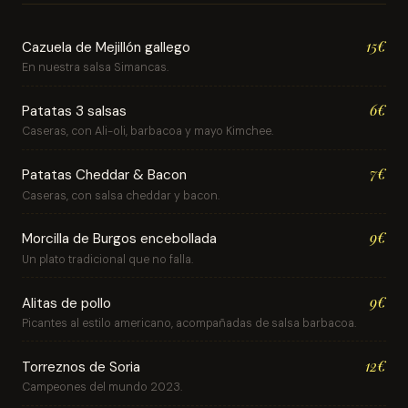
15€
Cazuela de Mejillón gallego
En nuestra salsa Simancas.
6€
Patatas 3 salsas
Caseras, con Ali-oli, barbacoa y mayo Kimchee.
7€
Patatas Cheddar & Bacon
Caseras, con salsa cheddar y bacon.
9€
Morcilla de Burgos encebollada
Un plato tradicional que no falla.
9€
Alitas de pollo
Picantes al estilo americano, acompañadas de salsa barbacoa.
12€
Torreznos de Soria
Campeones del mundo 2023.