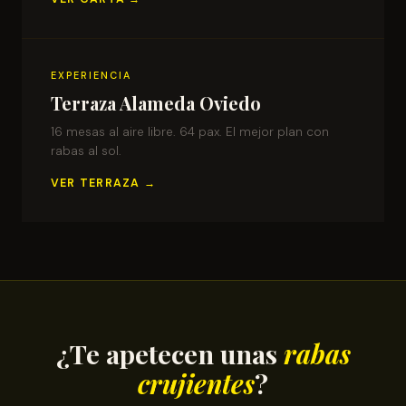
EXPERIENCIA
Terraza Alameda Oviedo
16 mesas al aire libre. 64 pax. El mejor plan con
rabas al sol.
VER TERRAZA →
¿Te apetecen unas
rabas
crujientes
?