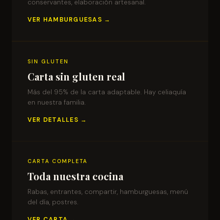
conservantes, elaboración artesanal.
VER HAMBURGUESAS →
SIN GLUTEN
Carta sin gluten real
Más del 95% de la carta adaptable. Hay celiaquía
en nuestra familia.
VER DETALLES →
CARTA COMPLETA
Toda nuestra cocina
Rabas, entrantes, compartir, hamburguesas, menú
del día, postres.
VER CARTA →