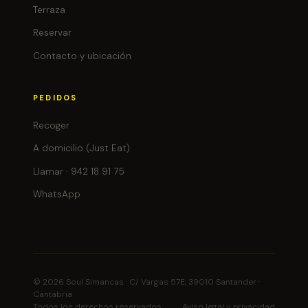
Terraza
Reservar
Contacto y ubicación
PEDIDOS
Recoger
A domicilio (Just Eat)
Llamar · 942 18 91 75
WhatsApp
© 2026 Soul Simancas · C/ Vargas 57E, 39010 Santander ·
Cantabria
Todos los derechos reservados
Aviso legal y privacidad