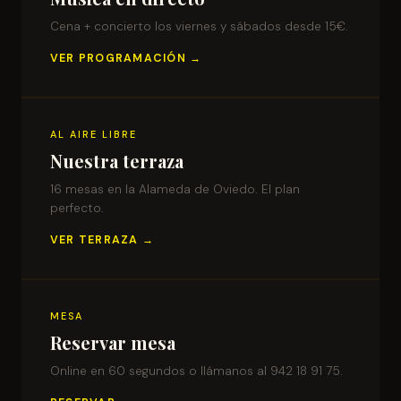
Cena + concierto los viernes y sábados desde 15€.
VER PROGRAMACIÓN →
AL AIRE LIBRE
Nuestra terraza
16 mesas en la Alameda de Oviedo. El plan
perfecto.
VER TERRAZA →
MESA
Reservar mesa
Online en 60 segundos o llámanos al 942 18 91 75.