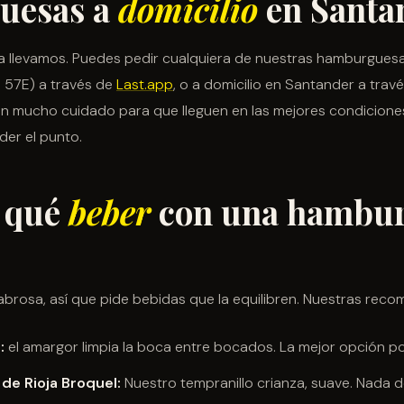
uesas a
domicilio
en Santa
 la llevamos. Puedes pedir cualquiera de nuestras hamburgues
s 57E) a través de
Last.app
, o a domicilio en Santander a trav
mucho cuidado para que lleguen en las mejores condiciones 
rder el punto.
: qué
beber
con una hambu
brosa, así que pide bebidas que la equilibren. Nuestras rec
:
el amargor limpia la boca entre bocados. La mejor opción por
 de Rioja Broquel:
Nuestro tempranillo crianza, suave. Nada