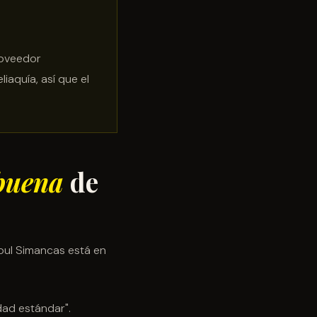
roveedor
iaquía, así que el
buena
de
oul Simancas está en
dad estándar".