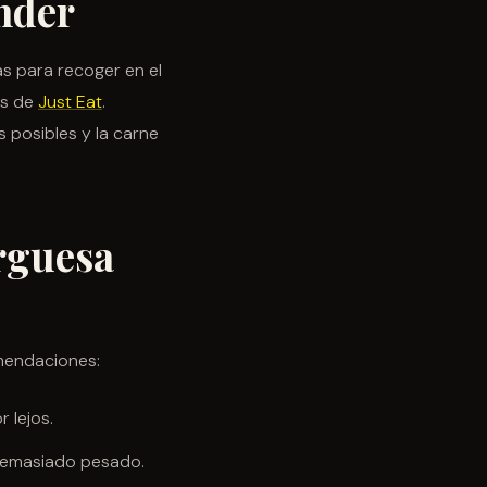
nder
as para recoger en el
és de
Just Eat
.
posibles y la carne
rguesa
omendaciones:
 lejos.
 demasiado pesado.