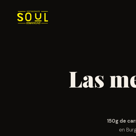
Las m
150g de ca
en Burg