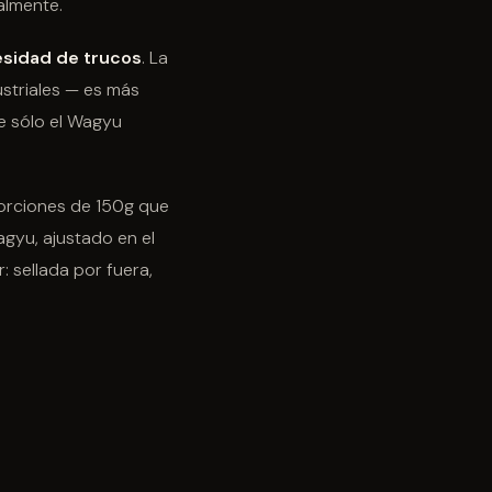
almente.
esidad de trucos
. La
ustriales — es más
e sólo el Wagyu
porciones de 150g que
agyu, ajustado en el
 sellada por fuera,