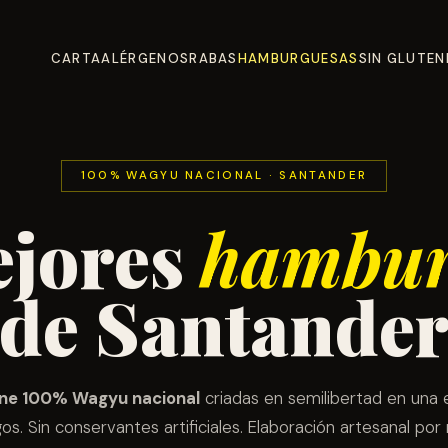
CARTA
ALÉRGENOS
RABAS
HAMBURGUESAS
SIN GLUTEN
100% WAGYU NACIONAL · SANTANDER
ejores
hambur
de Santande
rne 100% Wagyu nacional
criadas en semilibertad en una
os. Sin conservantes artificiales. Elaboración artesanal por