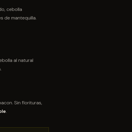
o, cebolla
s de mantequilla.
ebolla al natural
.
con. Sin florituras,
ble
.