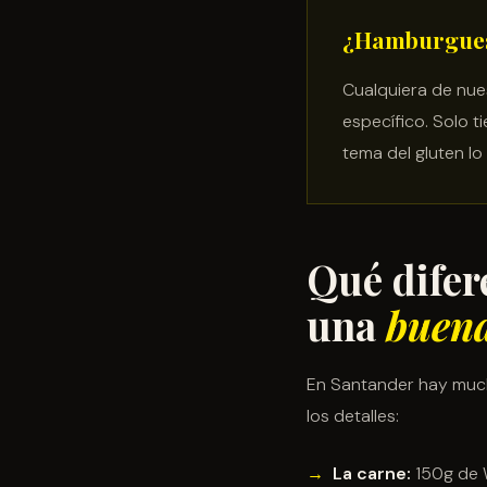
¿Hamburgues
Cualquiera de nue
específico. Solo ti
tema del gluten l
Qué dife
una
buena
En Santander hay much
los detalles:
La carne:
150g de W