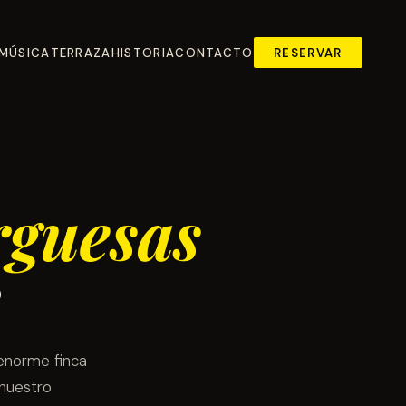
MÚSICA
TERRAZA
HISTORIA
CONTACTO
RESERVAR
guesas
r
 enorme finca
 nuestro